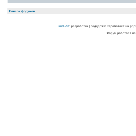
Список форумов
Grizli-Art
: разработка | поддержка © работает на php
Форум работает на