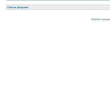
Список форумов
Grizli-Art
: разра