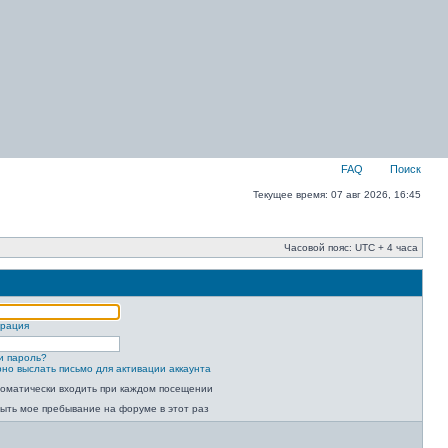
FAQ
Поиск
Текущее время: 07 авг 2026, 16:45
Часовой пояс: UTC + 4 часа
трация
и пароль?
но выслать письмо для активации аккаунта
оматически входить при каждом посещении
ыть мое пребывание на форуме в этот раз