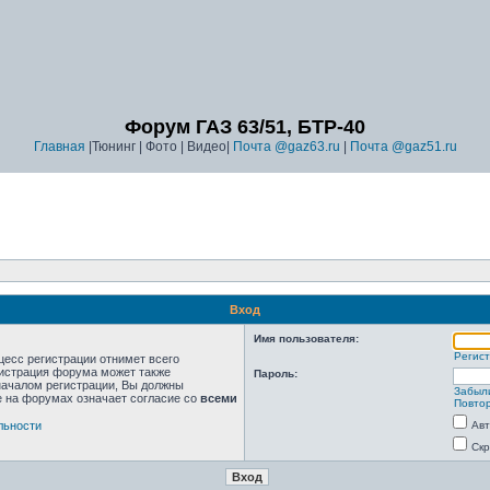
Форум ГАЗ 63/51, БТР-40
Главная
|Тюнинг | Фото | Видео|
Почта @gaz63.ru
|
Почта @gaz51.ru
Вход
Имя пользователя:
Регис
цесс регистрации отнимет всего
нистрация форума может также
Пароль:
началом регистрации, Вы должны
Забыл
е на форумах означает согласие со
всеми
Повтор
льности
Авт
Скр