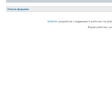
Список форумов
Grizli-Art
: разработка | поддержка © работает на php
Форум работает на