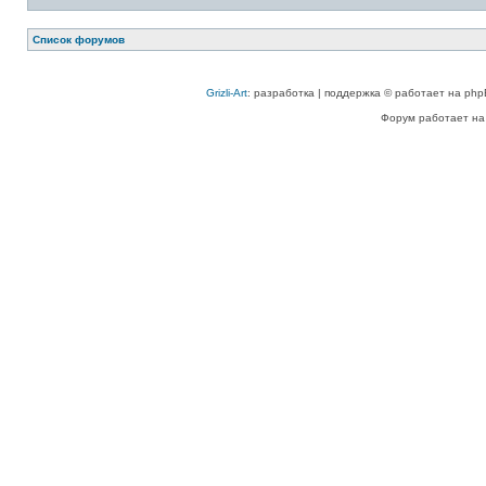
Список форумов
Grizli-Art
: разработка | поддержка © работает на php
Форум работает на