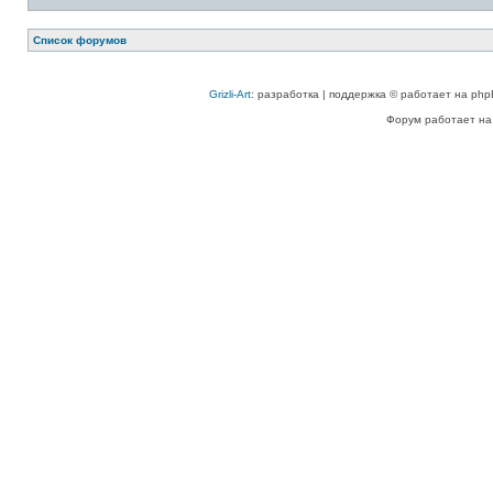
Список форумов
Grizli-Art
: разработка | поддержка © работает на php
Форум работает на