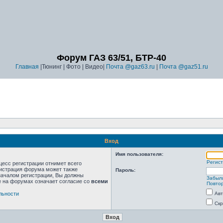
Форум ГАЗ 63/51, БТР-40
Главная
|Тюнинг | Фото | Видео|
Почта @gaz63.ru
|
Почта @gaz51.ru
Вход
Имя пользователя:
Регис
цесс регистрации отнимет всего
нистрация форума может также
Пароль:
началом регистрации, Вы должны
Забыл
е на форумах означает согласие со
всеми
Повтор
льности
Авт
Скр