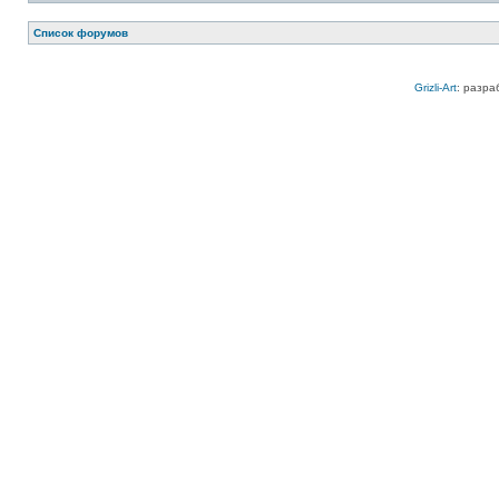
Список форумов
Grizli-Art
: разра