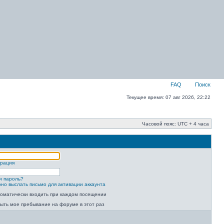
FAQ
Поиск
Текущее время: 07 авг 2026, 22:22
Часовой пояс: UTC + 4 часа
трация
и пароль?
но выслать письмо для активации аккаунта
оматически входить при каждом посещении
ыть мое пребывание на форуме в этот раз