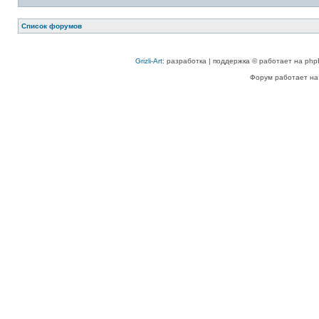
Список форумов
Grizli-Art
: разработка | поддержка © работает на php
Форум работает на