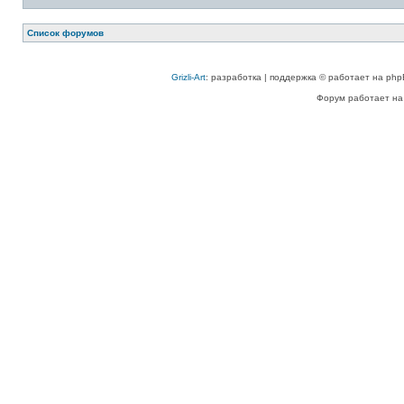
Список форумов
Grizli-Art
: разработка | поддержка © работает на php
Форум работает на