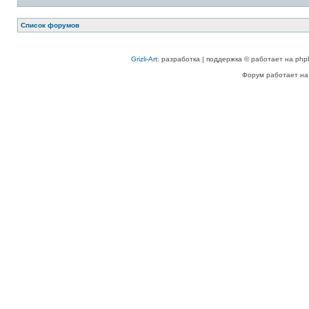
Список форумов
Grizli-Art
: разработка | поддержка © работает на php
Форум работает на