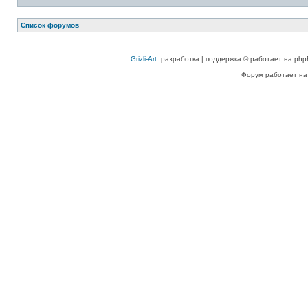
Список форумов
Grizli-Art
: разработка | поддержка © работает на php
Форум работает на