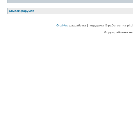
Список форумов
Grizli-Art
: разработка | поддержка © работает на php
Форум работает на