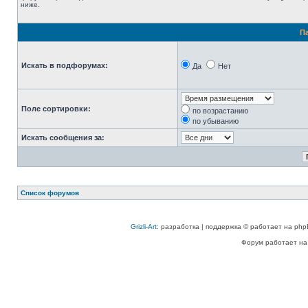
ниже.
П
Искать в подфорумах:
Да
Нет
Поле сортировки:
по возрастанию
по убыванию
Искать сообщения за:
Список форумов
Grizli-Art
: разработка | поддержка © работает на php
Форум работает на