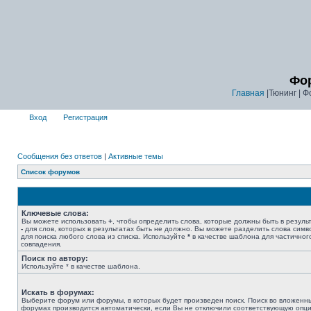
Фор
Главная
|Тюнинг | Ф
Вход
Регистрация
Сообщения без ответов
|
Активные темы
Список форумов
Ключевые слова:
Вы можете использовать
+
, чтобы определить слова, которые должны быть в результ
-
для слов, которых в результатах быть не должно. Вы можете разделить слова сим
для поиска любого слова из списка. Используйте
*
в качестве шаблона для частичног
совпадения.
Поиск по автору:
Используйте * в качестве шаблона.
Искать в форумах:
Выберите форум или форумы, в которых будет произведен поиск. Поиск во вложенн
форумах производится автоматически, если Вы не отключили соответствующую опц