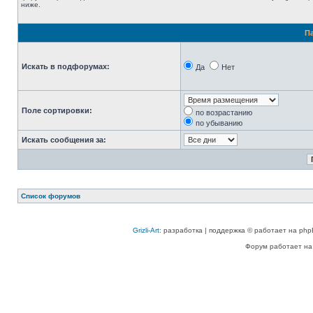
ниже.
П
Искать в подфорумах:
Да
Нет
Поле сортировки:
по возрастанию
по убыванию
Искать сообщения за:
Список форумов
Grizli-Art
: разработка | поддержка © работает на php
Форум работает на