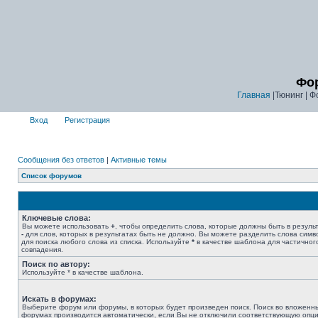
Фор
Главная
|Тюнинг | Ф
Вход
Регистрация
Сообщения без ответов
|
Активные темы
Список форумов
Ключевые слова:
Вы можете использовать
+
, чтобы определить слова, которые должны быть в результ
-
для слов, которых в результатах быть не должно. Вы можете разделить слова сим
для поиска любого слова из списка. Используйте
*
в качестве шаблона для частичног
совпадения.
Поиск по автору:
Используйте * в качестве шаблона.
Искать в форумах:
Выберите форум или форумы, в которых будет произведен поиск. Поиск во вложенн
форумах производится автоматически, если Вы не отключили соответствующую опц