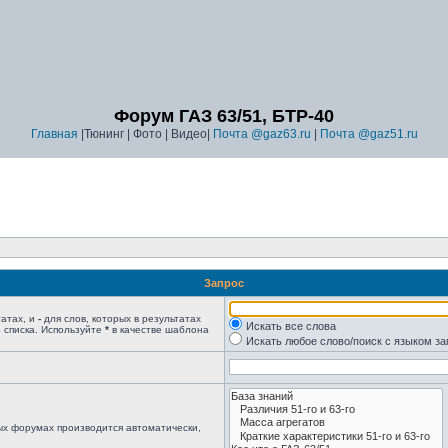
Форум ГАЗ 63/51, БТР-40
Главная
|Тюнинг | Фото | Видео|
Почта @gaz63.ru
|
Почта @gaz51.ru
Запрос
татах, и
-
для слов, которых в результатах
Искать все слова
 списка. Используйте
*
в качестве шаблона
Искать любое слово/поиск с языком з
ых форумах производится автоматически,