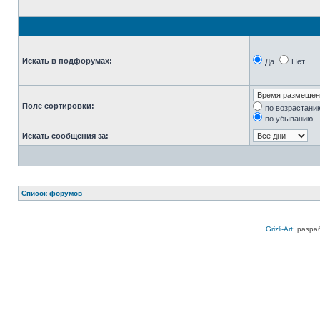
Искать в подфорумах:
Да
Нет
Поле сортировки:
по возрастани
по убыванию
Искать сообщения за:
Список форумов
Grizli-Art
: разра