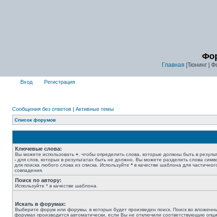
Фор
Главная
|Тюнинг | Ф
Вход
Регистрация
Сообщения без ответов
|
Активные темы
Список форумов
Ключевые слова:
Вы можете использовать
+
, чтобы определить слова, которые должны быть в результ
-
для слов, которых в результатах быть не должно. Вы можете разделить слова сим
для поиска любого слова из списка. Используйте
*
в качестве шаблона для частичног
совпадения.
Поиск по автору:
Используйте * в качестве шаблона.
Искать в форумах:
Выберите форум или форумы, в которых будет произведен поиск. Поиск во вложенн
форумах производится автоматически, если Вы не отключили соответствующую опц