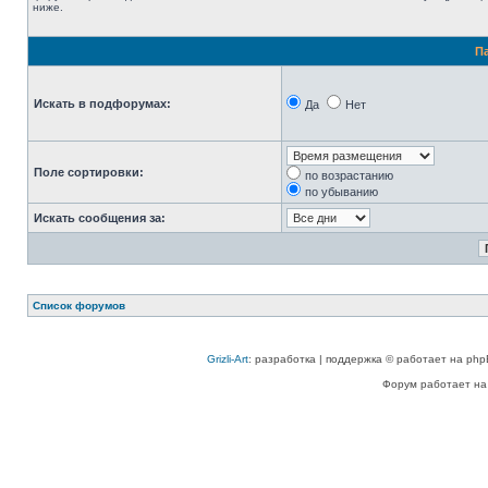
ниже.
П
Искать в подфорумах:
Да
Нет
Поле сортировки:
по возрастанию
по убыванию
Искать сообщения за:
Список форумов
Grizli-Art
: разработка | поддержка © работает на php
Форум работает на