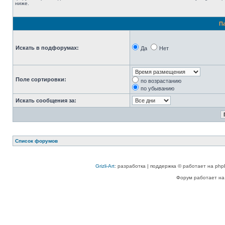
ниже.
П
Искать в подфорумах:
Да
Нет
Поле сортировки:
по возрастанию
по убыванию
Искать сообщения за:
Список форумов
Grizli-Art
: разработка | поддержка © работает на php
Форум работает на