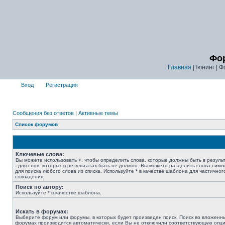
Фор
Главная
|Тюнинг | Ф
Вход
Регистрация
Сообщения без ответов
|
Активные темы
Список форумов
Ключевые слова:
Вы можете использовать
+
, чтобы определить слова, которые должны быть в результ
-
для слов, которых в результатах быть не должно. Вы можете разделить слова сим
для поиска любого слова из списка. Используйте
*
в качестве шаблона для частичног
совпадения.
Поиск по автору:
Используйте * в качестве шаблона.
Искать в форумах:
Выберите форум или форумы, в которых будет произведен поиск. Поиск во вложенн
форумах производится автоматически, если Вы не отключили соответствующую опц