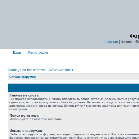
Фор
Главная
|Тюнинг | Ф
Вход
Регистрация
Сообщения без ответов
|
Активные темы
Список форумов
Ключевые слова:
Вы можете использовать
+
, чтобы определить слова, которые должны быть в результ
-
для слов, которых в результатах быть не должно. Вы можете разделить слова сим
для поиска любого слова из списка. Используйте
*
в качестве шаблона для частичног
совпадения.
Поиск по автору:
Используйте * в качестве шаблона.
Искать в форумах:
Выберите форум или форумы, в которых будет произведен поиск. Поиск во вложенн
форумах производится автоматически, если Вы не отключили соответствующую опц