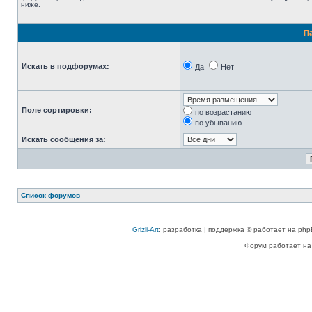
ниже.
П
Искать в подфорумах:
Да
Нет
Поле сортировки:
по возрастанию
по убыванию
Искать сообщения за:
Список форумов
Grizli-Art
: разработка | поддержка © работает на php
Форум работает на