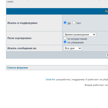
ниже.
П
Искать в подфорумах:
Да
Нет
Поле сортировки:
по возрастанию
по убыванию
Искать сообщения за:
Список форумов
Grizli-Art
: разработка | поддержка © работает на php
Форум работает на