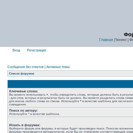
Фор
Главная
|Тюнинг | Ф
Вход
Регистрация
Сообщения без ответов
|
Активные темы
Список форумов
Ключевые слова:
Вы можете использовать
+
, чтобы определить слова, которые должны быть в результ
-
для слов, которых в результатах быть не должно. Вы можете разделить слова сим
для поиска любого слова из списка. Используйте
*
в качестве шаблона для частичног
совпадения.
Поиск по автору:
Используйте * в качестве шаблона.
Искать в форумах:
Выберите форум или форумы, в которых будет произведен поиск. Поиск во вложенн
форумах производится автоматически, если Вы не отключили соответствующую опц