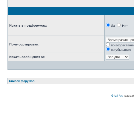
Искать в подфорумах:
Да
Нет
Поле сортировки:
по возрастани
по убыванию
Искать сообщения за:
Список форумов
Grizli-Art
: разра