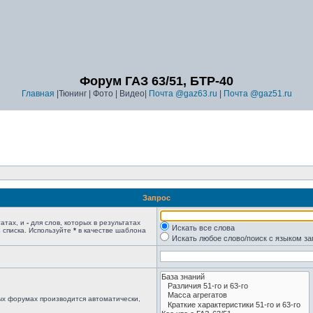
Форум ГАЗ 63/51, БТР-40
Главная
|Тюнинг | Фото | Видео|
Почта @gaz63.ru
|
Почта @gaz51.ru
Запрос
татах, и
-
для слов, которых в результатах
Искать все слова
 списка. Используйте
*
в качестве шаблона
Искать любое слово/поиск с языком з
ых форумах производится автоматически,