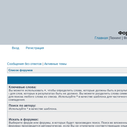
Фор
Главная
|Тюнинг | Ф
Вход
Регистрация
Сообщения без ответов
|
Активные темы
Список форумов
Ключевые слова:
Вы можете использовать
+
, чтобы определить слова, которые должны быть в результ
-
для слов, которых в результатах быть не должно. Вы можете разделить слова сим
для поиска любого слова из списка. Используйте
*
в качестве шаблона для частичног
совпадения.
Поиск по автору:
Используйте * в качестве шаблона.
Искать в форумах:
Выберите форум или форумы, в которых будет произведен поиск. Поиск во вложенн
форумах производится автоматически, если Вы не отключили соответствующую опц