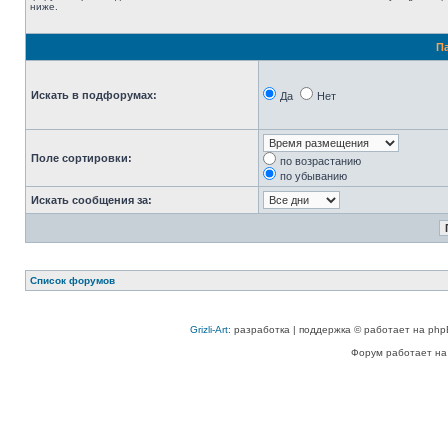
ниже.
П
Искать в подфорумах:
Да
Нет
Поле сортировки:
по возрастанию
по убыванию
Искать сообщения за:
Список форумов
Grizli-Art
: разработка | поддержка © работает на php
Форум работает на