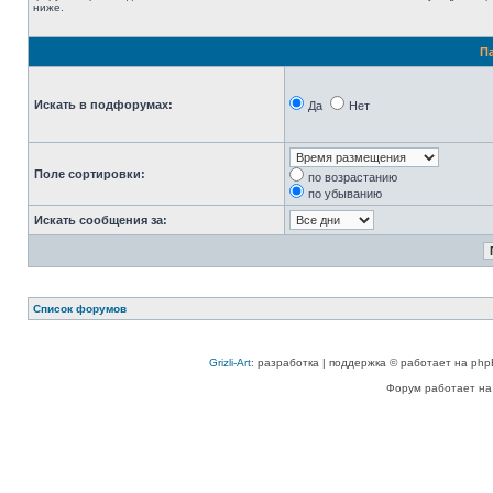
ниже.
П
Искать в подфорумах:
Да
Нет
Поле сортировки:
по возрастанию
по убыванию
Искать сообщения за:
Список форумов
Grizli-Art
: разработка | поддержка © работает на php
Форум работает на