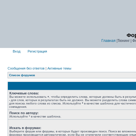
Фор
Главная
|Тюнинг | Ф
Вход
Регистрация
Сообщения без ответов
|
Активные темы
Список форумов
Ключевые слова:
Вы можете использовать
+
, чтобы определить слова, которые должны быть в результ
-
для слов, которых в результатах быть не должно. Вы можете разделить слова сим
для поиска любого слова из списка. Используйте
*
в качестве шаблона для частичног
совпадения.
Поиск по автору:
Используйте * в качестве шаблона.
Искать в форумах:
Выберите форум или форумы, в которых будет произведен поиск. Поиск во вложенн
форумах производится автоматически, если Вы не отключили соответствующую опц