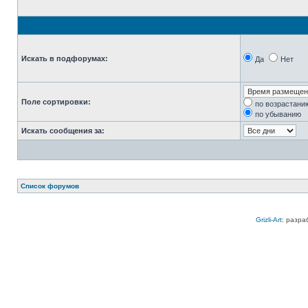
Искать в подфорумах:
Да
Нет
Поле сортировки:
по возрастани
по убыванию
Искать сообщения за:
Список форумов
Grizli-Art
: разра