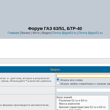
Форум ГАЗ 63/51, БТР-40
Главная
|Тюнинг | Фото | Видео|
Почта @gaz63.ru
|
Почта @gaz51.ru
Запрос
татах, и
-
для слов, которых в результатах
Искать все слова
 списка. Используйте
*
в качестве шаблона
Искать любое слово/поиск с языком з
ых форумах производится автоматически,