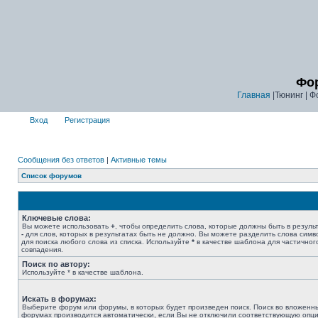
Фор
Главная
|Тюнинг | Ф
Вход
Регистрация
Сообщения без ответов
|
Активные темы
Список форумов
Ключевые слова:
Вы можете использовать
+
, чтобы определить слова, которые должны быть в результ
-
для слов, которых в результатах быть не должно. Вы можете разделить слова сим
для поиска любого слова из списка. Используйте
*
в качестве шаблона для частичног
совпадения.
Поиск по автору:
Используйте * в качестве шаблона.
Искать в форумах:
Выберите форум или форумы, в которых будет произведен поиск. Поиск во вложенн
форумах производится автоматически, если Вы не отключили соответствующую опц