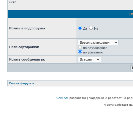
ниже.
П
Искать в подфорумах:
Да
Нет
Поле сортировки:
по возрастанию
по убыванию
Искать сообщения за:
Список форумов
Grizli-Art
: разработка | поддержка © работает на php
Форум работает на