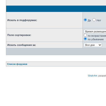
Искать в подфорумах:
Да
Нет
Поле сортировки:
по возрастани
по убыванию
Искать сообщения за:
Список форумов
Grizli-Art
: разра