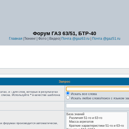
Форум ГАЗ 63/51, БТР-40
Главная
|Тюнинг | Фото | Видео|
Почта @gaz63.ru
|
Почта @gaz51.ru
Запрос
татах, и
-
для слов, которых в результатах
Искать все слова
 списка. Используйте
*
в качестве шаблона
Искать любое слово/поиск с языком з
ых форумах производится автоматически,