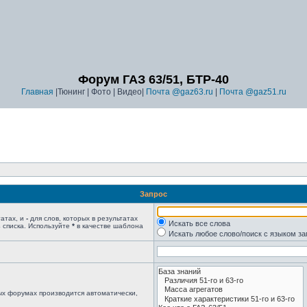
Форум ГАЗ 63/51, БТР-40
Главная
|Тюнинг | Фото | Видео|
Почта @gaz63.ru
|
Почта @gaz51.ru
Запрос
татах, и
-
для слов, которых в результатах
Искать все слова
 списка. Используйте
*
в качестве шаблона
Искать любое слово/поиск с языком з
ых форумах производится автоматически,