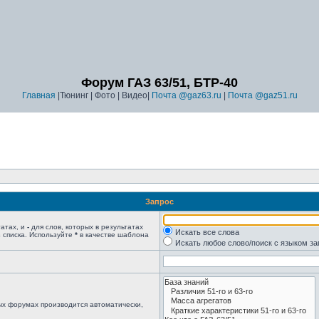
Форум ГАЗ 63/51, БТР-40
Главная
|Тюнинг | Фото | Видео|
Почта @gaz63.ru
|
Почта @gaz51.ru
Запрос
татах, и
-
для слов, которых в результатах
Искать все слова
 списка. Используйте
*
в качестве шаблона
Искать любое слово/поиск с языком з
ых форумах производится автоматически,