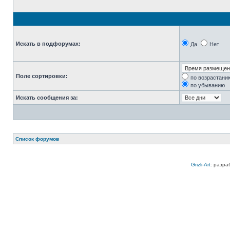
Искать в подфорумах:
Да
Нет
Поле сортировки:
по возрастани
по убыванию
Искать сообщения за:
Список форумов
Grizli-Art
: разра