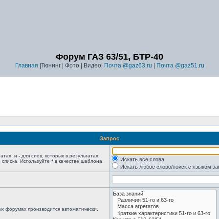
Форум ГАЗ 63/51, БТР-40
Главная
|Тюнинг | Фото | Видео|
Почта @gaz63.ru
|
Почта @gaz51.ru
Запрос
татах, и
-
для слов, которых в результатах
Искать все слова
 списка. Используйте
*
в качестве шаблона
Искать любое слово/поиск с языком з
ых форумах производится автоматически,