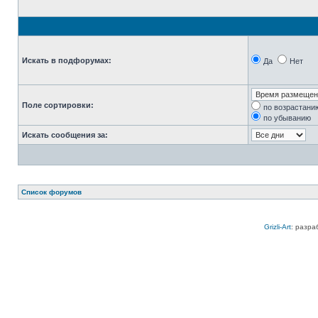
Искать в подфорумах:
Да
Нет
Поле сортировки:
по возрастани
по убыванию
Искать сообщения за:
Список форумов
Grizli-Art
: разра