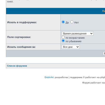
ниже.
П
Искать в подфорумах:
Да
Нет
Поле сортировки:
по возрастанию
по убыванию
Искать сообщения за:
Список форумов
Grizli-Art
: разработка | поддержка © работает на php
Форум работает на