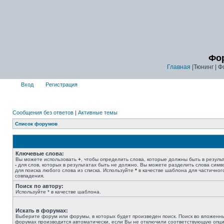
Фор
Главная
|Тюнинг | Ф
Вход
Регистрация
Сообщения без ответов
|
Активные темы
Список форумов
Ключевые слова:
Вы можете использовать
+
, чтобы определить слова, которые должны быть в результ
-
для слов, которых в результатах быть не должно. Вы можете разделить слова сим
для поиска любого слова из списка. Используйте
*
в качестве шаблона для частичног
совпадения.
Поиск по автору:
Используйте * в качестве шаблона.
Искать в форумах:
Выберите форум или форумы, в которых будет произведен поиск. Поиск во вложенн
форумах производится автоматически, если Вы не отключили соответствующую опц