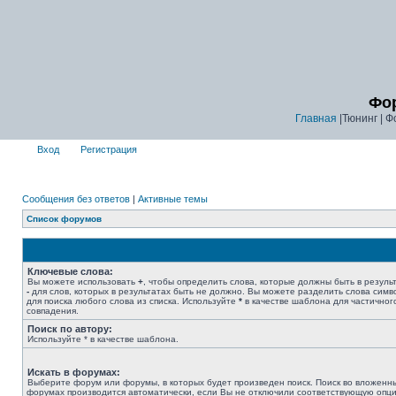
Фор
Главная
|Тюнинг | Ф
Вход
Регистрация
Сообщения без ответов
|
Активные темы
Список форумов
Ключевые слова:
Вы можете использовать
+
, чтобы определить слова, которые должны быть в результ
-
для слов, которых в результатах быть не должно. Вы можете разделить слова сим
для поиска любого слова из списка. Используйте
*
в качестве шаблона для частичног
совпадения.
Поиск по автору:
Используйте * в качестве шаблона.
Искать в форумах:
Выберите форум или форумы, в которых будет произведен поиск. Поиск во вложенн
форумах производится автоматически, если Вы не отключили соответствующую опц