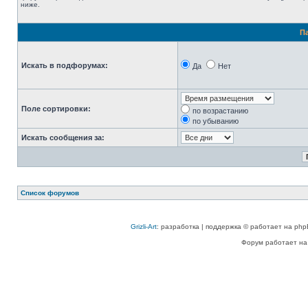
ниже.
П
Искать в подфорумах:
Да
Нет
Поле сортировки:
по возрастанию
по убыванию
Искать сообщения за:
Список форумов
Grizli-Art
: разработка | поддержка © работает на php
Форум работает на