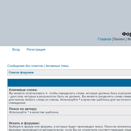
Фор
Главная
|Тюнинг | Ф
Вход
Регистрация
Сообщения без ответов
|
Активные темы
Список форумов
Ключевые слова:
Вы можете использовать
+
, чтобы определить слова, которые должны быть в результ
-
для слов, которых в результатах быть не должно. Вы можете разделить слова сим
для поиска любого слова из списка. Используйте
*
в качестве шаблона для частичног
совпадения.
Поиск по автору:
Используйте * в качестве шаблона.
Искать в форумах:
Выберите форум или форумы, в которых будет произведен поиск. Поиск во вложенн
форумах производится автоматически, если Вы не отключили соответствующую опц