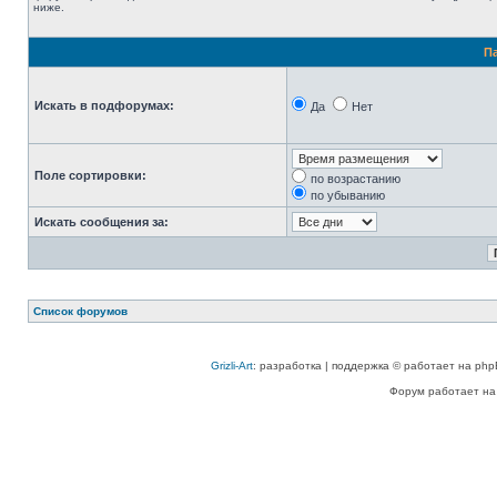
ниже.
П
Искать в подфорумах:
Да
Нет
Поле сортировки:
по возрастанию
по убыванию
Искать сообщения за:
Список форумов
Grizli-Art
: разработка | поддержка © работает на php
Форум работает на