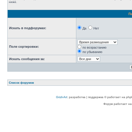
ниже.
П
Искать в подфорумах:
Да
Нет
Поле сортировки:
по возрастанию
по убыванию
Искать сообщения за:
Список форумов
Grizli-Art
: разработка | поддержка © работает на php
Форум работает на