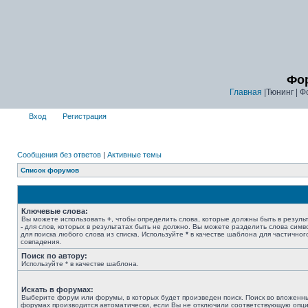
Фор
Главная
|Тюнинг | Ф
Вход
Регистрация
Сообщения без ответов
|
Активные темы
Список форумов
Ключевые слова:
Вы можете использовать
+
, чтобы определить слова, которые должны быть в результ
-
для слов, которых в результатах быть не должно. Вы можете разделить слова сим
для поиска любого слова из списка. Используйте
*
в качестве шаблона для частичног
совпадения.
Поиск по автору:
Используйте * в качестве шаблона.
Искать в форумах:
Выберите форум или форумы, в которых будет произведен поиск. Поиск во вложенн
форумах производится автоматически, если Вы не отключили соответствующую опц