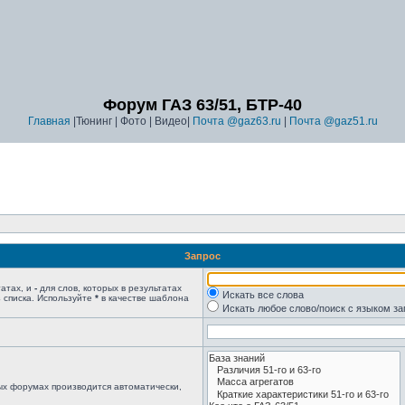
Форум ГАЗ 63/51, БТР-40
Главная
|Тюнинг | Фото | Видео|
Почта @gaz63.ru
|
Почта @gaz51.ru
Запрос
татах, и
-
для слов, которых в результатах
Искать все слова
 списка. Используйте
*
в качестве шаблона
Искать любое слово/поиск с языком з
ых форумах производится автоматически,