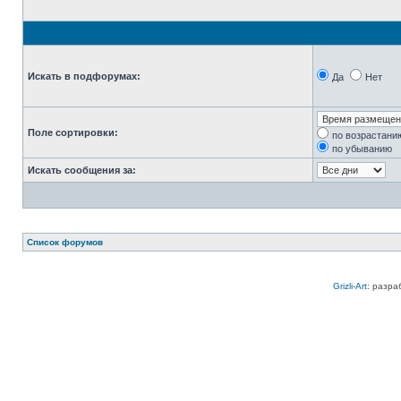
Искать в подфорумах:
Да
Нет
Поле сортировки:
по возрастани
по убыванию
Искать сообщения за:
Список форумов
Grizli-Art
: разра