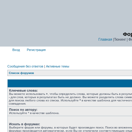
Фор
Главная
|Тюнинг | Ф
Вход
Регистрация
Сообщения без ответов
|
Активные темы
Список форумов
Ключевые слова:
Вы можете использовать
+
, чтобы определить слова, которые должны быть в результ
-
для слов, которых в результатах быть не должно. Вы можете разделить слова сим
для поиска любого слова из списка. Используйте
*
в качестве шаблона для частичног
совпадения.
Поиск по автору:
Используйте * в качестве шаблона.
Искать в форумах:
Выберите форум или форумы, в которых будет произведен поиск. Поиск во вложенн
форумах производится автоматически, если Вы не отключили соответствующую опц