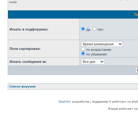
ниже.
П
Искать в подфорумах:
Да
Нет
Поле сортировки:
по возрастанию
по убыванию
Искать сообщения за:
Список форумов
Grizli-Art
: разработка | поддержка © работает на php
Форум работает на