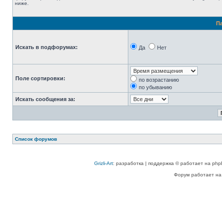
ниже.
П
Искать в подфорумах:
Да
Нет
Поле сортировки:
по возрастанию
по убыванию
Искать сообщения за:
Список форумов
Grizli-Art
: разработка | поддержка © работает на php
Форум работает на