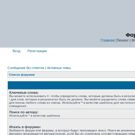
Фор
Главная
|Тюнинг | Ф
Вход
Регистрация
Сообщения без ответов
|
Активные темы
Список форумов
Ключевые слова:
Вы можете использовать
+
, чтобы определить слова, которые должны быть в результ
-
для слов, которых в результатах быть не должно. Вы можете разделить слова сим
для поиска любого слова из списка. Используйте
*
в качестве шаблона для частичног
совпадения.
Поиск по автору:
Используйте * в качестве шаблона.
Искать в форумах:
Выберите форум или форумы, в которых будет произведен поиск. Поиск во вложенн
форумах производится автоматически, если Вы не отключили соответствующую опц