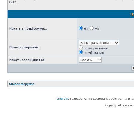
ниже.
П
Искать в подфорумах:
Да
Нет
Поле сортировки:
по возрастанию
по убыванию
Искать сообщения за:
Список форумов
Grizli-Art
: разработка | поддержка © работает на php
Форум работает на