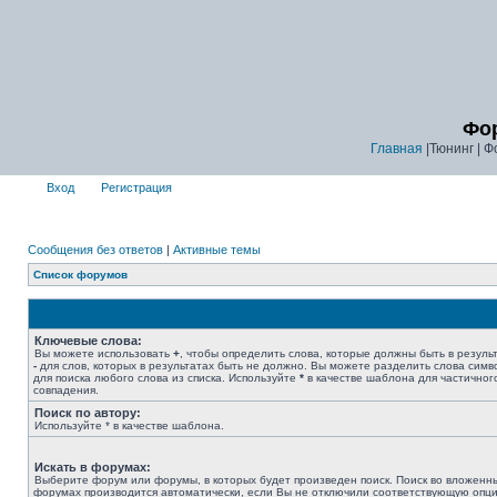
Фор
Главная
|Тюнинг | Ф
Вход
Регистрация
Сообщения без ответов
|
Активные темы
Список форумов
Ключевые слова:
Вы можете использовать
+
, чтобы определить слова, которые должны быть в результ
-
для слов, которых в результатах быть не должно. Вы можете разделить слова сим
для поиска любого слова из списка. Используйте
*
в качестве шаблона для частичног
совпадения.
Поиск по автору:
Используйте * в качестве шаблона.
Искать в форумах:
Выберите форум или форумы, в которых будет произведен поиск. Поиск во вложенн
форумах производится автоматически, если Вы не отключили соответствующую опц