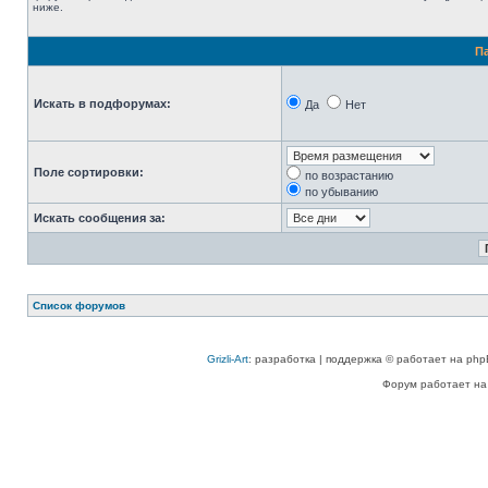
ниже.
П
Искать в подфорумах:
Да
Нет
Поле сортировки:
по возрастанию
по убыванию
Искать сообщения за:
Список форумов
Grizli-Art
: разработка | поддержка © работает на php
Форум работает на