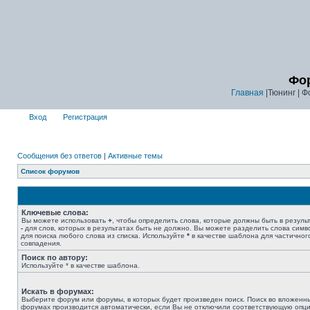
Фор
Главная
|Тюнинг | Ф
Вход
Регистрация
Сообщения без ответов
|
Активные темы
Список форумов
Ключевые слова:
Вы можете использовать
+
, чтобы определить слова, которые должны быть в результ
-
для слов, которых в результатах быть не должно. Вы можете разделить слова сим
для поиска любого слова из списка. Используйте
*
в качестве шаблона для частичног
совпадения.
Поиск по автору:
Используйте * в качестве шаблона.
Искать в форумах:
Выберите форум или форумы, в которых будет произведен поиск. Поиск во вложенн
форумах производится автоматически, если Вы не отключили соответствующую опц