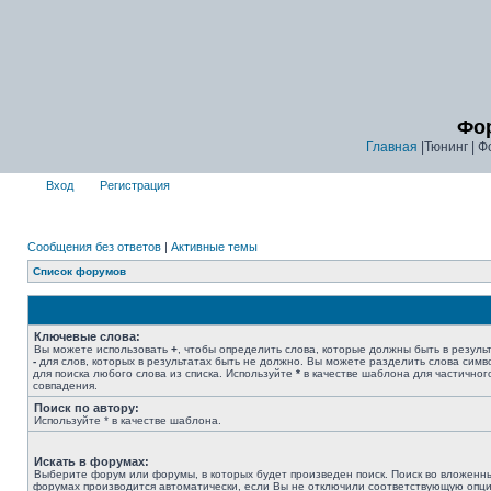
Фор
Главная
|Тюнинг | Ф
Вход
Регистрация
Сообщения без ответов
|
Активные темы
Список форумов
Ключевые слова:
Вы можете использовать
+
, чтобы определить слова, которые должны быть в результ
-
для слов, которых в результатах быть не должно. Вы можете разделить слова сим
для поиска любого слова из списка. Используйте
*
в качестве шаблона для частичног
совпадения.
Поиск по автору:
Используйте * в качестве шаблона.
Искать в форумах:
Выберите форум или форумы, в которых будет произведен поиск. Поиск во вложенн
форумах производится автоматически, если Вы не отключили соответствующую опц