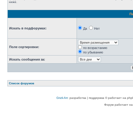
ниже.
П
Искать в подфорумах:
Да
Нет
Поле сортировки:
по возрастанию
по убыванию
Искать сообщения за:
Список форумов
Grizli-Art
: разработка | поддержка © работает на php
Форум работает на