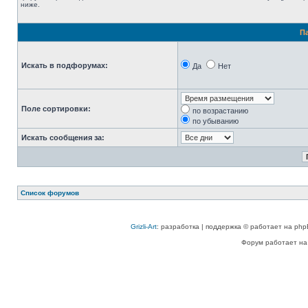
ниже.
П
Искать в подфорумах:
Да
Нет
Поле сортировки:
по возрастанию
по убыванию
Искать сообщения за:
Список форумов
Grizli-Art
: разработка | поддержка © работает на php
Форум работает на