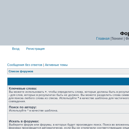
Фор
Главная
|Тюнинг | Ф
Вход
Регистрация
Сообщения без ответов
|
Активные темы
Список форумов
Ключевые слова:
Вы можете использовать
+
, чтобы определить слова, которые должны быть в результ
-
для слов, которых в результатах быть не должно. Вы можете разделить слова сим
для поиска любого слова из списка. Используйте
*
в качестве шаблона для частичног
совпадения.
Поиск по автору:
Используйте * в качестве шаблона.
Искать в форумах:
Выберите форум или форумы, в которых будет произведен поиск. Поиск во вложенн
форумах производится автоматически, если Вы не отключили соответствующую опц