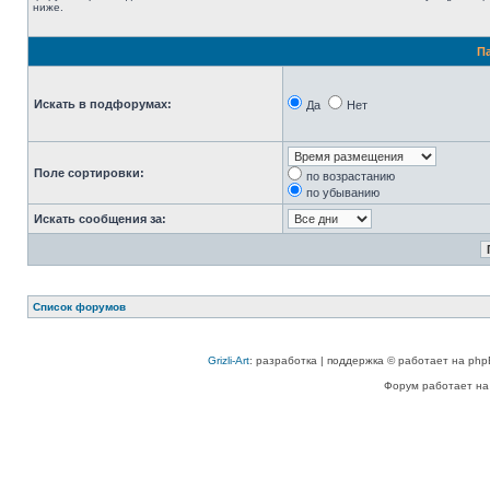
ниже.
П
Искать в подфорумах:
Да
Нет
Поле сортировки:
по возрастанию
по убыванию
Искать сообщения за:
Список форумов
Grizli-Art
: разработка | поддержка © работает на php
Форум работает на