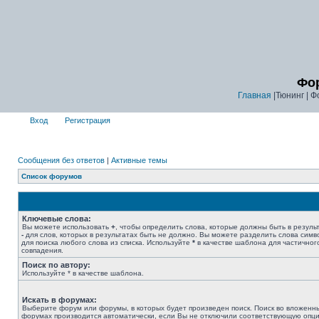
Фор
Главная
|Тюнинг | Ф
Вход
Регистрация
Сообщения без ответов
|
Активные темы
Список форумов
Ключевые слова:
Вы можете использовать
+
, чтобы определить слова, которые должны быть в результ
-
для слов, которых в результатах быть не должно. Вы можете разделить слова сим
для поиска любого слова из списка. Используйте
*
в качестве шаблона для частичног
совпадения.
Поиск по автору:
Используйте * в качестве шаблона.
Искать в форумах:
Выберите форум или форумы, в которых будет произведен поиск. Поиск во вложенн
форумах производится автоматически, если Вы не отключили соответствующую опц