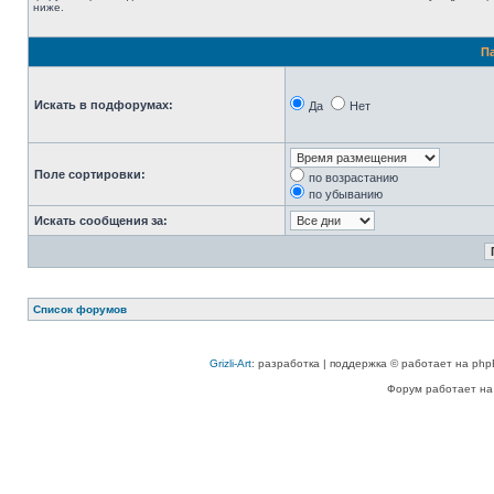
ниже.
П
Искать в подфорумах:
Да
Нет
Поле сортировки:
по возрастанию
по убыванию
Искать сообщения за:
Список форумов
Grizli-Art
: разработка | поддержка © работает на php
Форум работает на