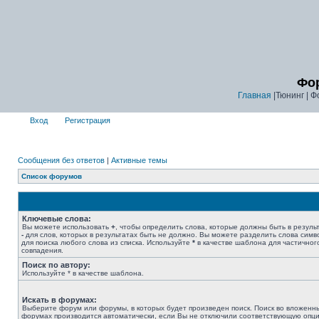
Фор
Главная
|Тюнинг | Ф
Вход
Регистрация
Сообщения без ответов
|
Активные темы
Список форумов
Ключевые слова:
Вы можете использовать
+
, чтобы определить слова, которые должны быть в результ
-
для слов, которых в результатах быть не должно. Вы можете разделить слова сим
для поиска любого слова из списка. Используйте
*
в качестве шаблона для частичног
совпадения.
Поиск по автору:
Используйте * в качестве шаблона.
Искать в форумах:
Выберите форум или форумы, в которых будет произведен поиск. Поиск во вложенн
форумах производится автоматически, если Вы не отключили соответствующую опц