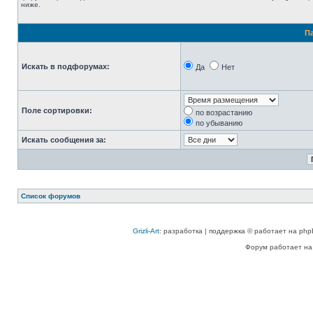
ниже.
П
Искать в подфорумах:
Да
Нет
Поле сортировки:
по возрастанию
по убыванию
Искать сообщения за:
Список форумов
Grizli-Art
: разработка | поддержка © работает на php
Форум работает на