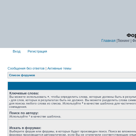
Фор
Главная
|Тюнинг | Ф
Вход
Регистрация
Сообщения без ответов
|
Активные темы
Список форумов
Ключевые слова:
Вы можете использовать
+
, чтобы определить слова, которые должны быть в результ
-
для слов, которых в результатах быть не должно. Вы можете разделить слова сим
для поиска любого слова из списка. Используйте
*
в качестве шаблона для частичног
совпадения.
Поиск по автору:
Используйте * в качестве шаблона.
Искать в форумах:
Выберите форум или форумы, в которых будет произведен поиск. Поиск во вложенн
форумах производится автоматически, если Вы не отключили соответствующую опц