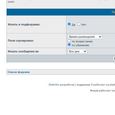
ниже.
П
Искать в подфорумах:
Да
Нет
Поле сортировки:
по возрастанию
по убыванию
Искать сообщения за:
Список форумов
Grizli-Art
: разработка | поддержка © работает на php
Форум работает на