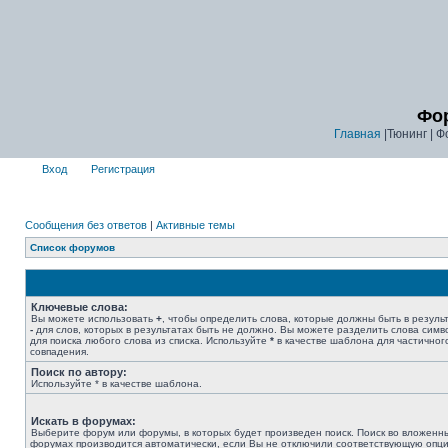
Фор
Главная
|Тюнинг | Ф
Вход
Регистрация
Сообщения без ответов
|
Активные темы
Список форумов
Ключевые слова:
Вы можете использовать
+
, чтобы определить слова, которые должны быть в результ
-
для слов, которых в результатах быть не должно. Вы можете разделить слова сим
для поиска любого слова из списка. Используйте
*
в качестве шаблона для частичног
совпадения.
Поиск по автору:
Используйте * в качестве шаблона.
Искать в форумах:
Выберите форум или форумы, в которых будет произведен поиск. Поиск во вложенн
форумах производится автоматически, если Вы не отключили соответствующую опц