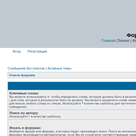
Фор
Главная
|Тюнинг | Ф
Вход
Регистрация
Сообщения без ответов
|
Активные темы
Список форумов
Ключевые слова:
Вы можете использовать
+
, чтобы определить слова, которые должны быть в результ
-
для слов, которых в результатах быть не должно. Вы можете разделить слова сим
для поиска любого слова из списка. Используйте
*
в качестве шаблона для частичног
совпадения.
Поиск по автору:
Используйте * в качестве шаблона.
Искать в форумах:
Выберите форум или форумы, в которых будет произведен поиск. Поиск во вложенн
форумах производится автоматически, если Вы не отключили соответствующую опц