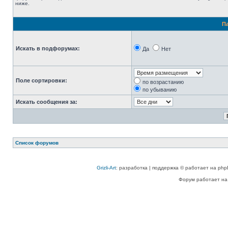
ниже.
П
Искать в подфорумах:
Да
Нет
Поле сортировки:
по возрастанию
по убыванию
Искать сообщения за:
Список форумов
Grizli-Art
: разработка | поддержка © работает на php
Форум работает на