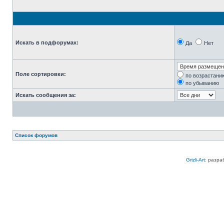
Искать в подфорумах:
Да
Нет
Поле сортировки:
по возрастани
по убыванию
Искать сообщения за:
Список форумов
Grizli-Art
: разра