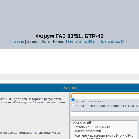
Форум ГАЗ 63/51, БТР-40
Главная
|Тюнинг | Фото | Видео|
Почта @gaz63.ru
|
Почта @gaz51.ru
Запрос
татах, и
-
для слов, которых в результатах
Искать все слова
 списка. Используйте
*
в качестве шаблона
Искать любое слово/поиск с языком з
ых форумах производится автоматически,