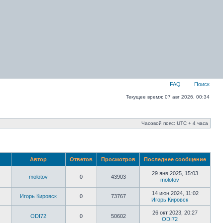
FAQ
Поиск
Текущее время: 07 авг 2026, 00:34
Часовой пояс: UTC + 4 часа
Автор
Ответов
Просмотров
Последнее сообщение
29 янв 2025, 15:03
molotov
0
43903
molotov
14 июн 2024, 11:02
Игорь Кировск
0
73767
Игорь Кировск
26 окт 2023, 20:27
ODI72
0
50602
ODI72