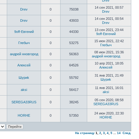
Drev
14 сен 2021, 00:57
Drev
0
75038
Drev
14 сен 2021, 00:54
Drev
0
43933
Drev
13 сен 2021, 23:44
9off-Евгений
0
44330
9off-Евгений
15 июн 2021, 22:42
Глебыч
0
53275
Глебыч
08 июн 2021, 15:36
андрей нновгород
0
56363
андрей нновгород
10 апр 2021, 18:05
Алексей
0
64526
Алексей
31 янв 2021, 21:49
Шyриk
0
55792
Шyриk
11 янв 2021, 16:01
aksi
0
56417
aksi
05 сен 2020, 08:58
SEREGA33RUS
0
38245
SEREGA33RUS
24 июн 2020, 22:30
HORHE
0
57350
HORHE
На страницу
1
,
2
,
3
,
4
,
5
...
14
След.