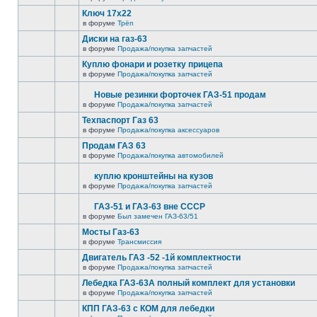
Ключ 17х22
в форуме
Трёп
Диски на газ-63
в форуме
Продажа/покупка запчастей
Куплю фонари и розетку прицепа
в форуме
Продажа/покупка запчастей
Новые резинки форточек ГАЗ-51 продам
в форуме
Продажа/покупка запчастей
Техпаспорт Газ 63
в форуме
Продажа/покупка аксессуаров
Продам ГАЗ 63
в форуме
Продажа/покупка автомобилей
куплю кронштейны на кузов
в форуме
Продажа/покупка запчастей
ГАЗ-51 и ГАЗ-63 вне СССР
в форуме
Был замечен ГАЗ-63/51
Мосты Газ-63
в форуме
Трансмиссия
Двигатель ГАЗ -52 -1й комплектности
в форуме
Продажа/покупка запчастей
Лебедка ГАЗ-63А полный комплект для установки
в форуме
Продажа/покупка запчастей
КПП ГАЗ-63 с КОМ для лебедки