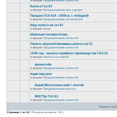
в форуме
Продажа/покупка запчастей
Колеса Газ-63
в форуме
Продажа/покупка шин и дисков
Продаю ГАЗ-63А -1958г.в. с лебедкой
в форуме
Продажа/покупка автомобилей
Ищу колеса на газ 63
в форуме
Кузов
Шпильки головки блока .
в форуме
Продажа/покупка запчастей
Панель верхней боковины капота газ 51
в форуме
Продажа/покупка запчастей
1946 год - начало серийного производства ГАЗ-51
в форуме
Новости на главной
кронштейн
в форуме
Продажа/покупка запчастей
ящик под кунг
в форуме
Продажа/покупка запчастей
Короб Металлический с лентой
в форуме
Продажа/покупка разного
МОСТЫ ГАЗ 63
в форуме
Продажа/покупка запчастей
Показать соо
Страница
1
из
14
[ Результатов поиска: 341 ]