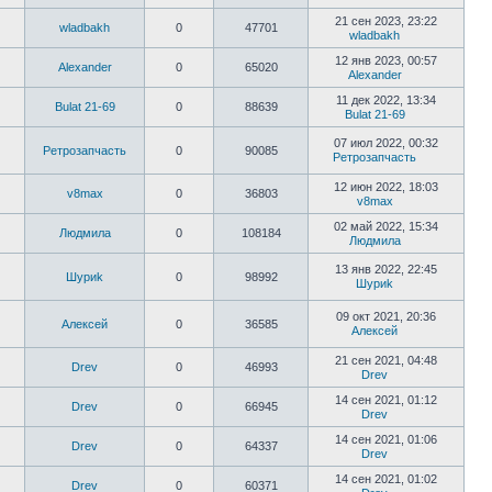
21 сен 2023, 23:22
wladbakh
0
47701
wladbakh
12 янв 2023, 00:57
Alexander
0
65020
Alexander
11 дек 2022, 13:34
Bulat 21-69
0
88639
Bulat 21-69
07 июл 2022, 00:32
Ретрозапчасть
0
90085
Ретрозапчасть
12 июн 2022, 18:03
v8max
0
36803
v8max
02 май 2022, 15:34
Людмила
0
108184
Людмила
13 янв 2022, 22:45
Шyриk
0
98992
Шyриk
09 окт 2021, 20:36
Алексей
0
36585
Алексей
21 сен 2021, 04:48
Drev
0
46993
Drev
14 сен 2021, 01:12
Drev
0
66945
Drev
14 сен 2021, 01:06
Drev
0
64337
Drev
14 сен 2021, 01:02
Drev
0
60371