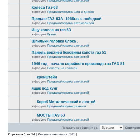
в форуме
Продажа/покупка запчастей
Колеса Газ-63
в форуме
Продажа/покупка шин и дисков
Продаю ГАЗ-63А -1958г.в. с лебедкой
в форуме
Продажа/покупка автомобилей
Ищу колеса на газ 63
в форуме
Кузов
Шпильки головки блока .
в форуме
Продажа/покупка запчастей
Панель верхней боковины капота газ 51
в форуме
Продажа/покупка запчастей
1946 год - начало серийного производства ГАЗ-51
в форуме
Новости на главной
кронштейн
в форуме
Продажа/покупка запчастей
ящик под кунг
в форуме
Продажа/покупка запчастей
Короб Металлический с лентой
в форуме
Продажа/покупка разного
МОСТЫ ГАЗ 63
в форуме
Продажа/покупка запчастей
Показать сообщения за:
Сортирова
Страница
1
из
14
[ Результатов поиска: 341 ]