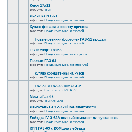
Ключ 17х22
в форуме
Трёп
Диски на газ-63
в форуме
Продажа/покупка запчастей
Куплю фонари и розетку прицепа
в форуме
Продажа/покупка запчастей
Новые резинки форточек ГАЗ-51 продам
в форуме
Продажа/покупка запчастей
Техпаспорт Газ 63
в форуме
Продажа/покупка аксессуаров
Продам ГАЗ 63
в форуме
Продажа/покупка автомобилей
куплю кронштейны на кузов
в форуме
Продажа/покупка запчастей
ГАЗ-51 и ГАЗ-63 вне СССР
в форуме
Был замечен ГАЗ-63/51
Мосты Газ-63
в форуме
Трансмиссия
Двигатель ГАЗ -52 -1й комплектности
в форуме
Продажа/покупка запчастей
Лебедка ГАЗ-63А полный комплект для установки
в форуме
Продажа/покупка запчастей
КПП ГАЗ-63 с КОМ для лебедки