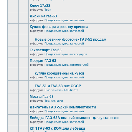
Ключ 17х22
в форуме
Трёп
Диски на газ-63
в форуме
Продажа/покупка запчастей
Куплю фонари и розетку прицепа
в форуме
Продажа/покупка запчастей
Новые резинки форточек ГАЗ-51 продам
в форуме
Продажа/покупка запчастей
Техпаспорт Газ 63
в форуме
Продажа/покупка аксессуаров
Продам ГАЗ 63
в форуме
Продажа/покупка автомобилей
куплю кронштейны на кузов
в форуме
Продажа/покупка запчастей
ГАЗ-51 и ГАЗ-63 вне СССР
в форуме
Был замечен ГАЗ-63/51
Мосты Газ-63
в форуме
Трансмиссия
Двигатель ГАЗ -52 -1й комплектности
в форуме
Продажа/покупка запчастей
Лебедка ГАЗ-63А полный комплект для установки
в форуме
Продажа/покупка запчастей
КПП ГАЗ-63 с КОМ для лебедки