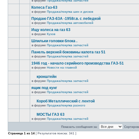
в форуме
Продажа/покупка запчастей
Колеса Газ-63
в форуме
Продажа/покупка шин и дисков
Продаю ГАЗ-63А -1958г.в. с лебедкой
в форуме
Продажа/покупка автомобилей
Ищу колеса на газ 63
в форуме
Кузов
Шпильки головки блока .
в форуме
Продажа/покупка запчастей
Панель верхней боковины капота газ 51
в форуме
Продажа/покупка запчастей
1946 год - начало серийного производства ГАЗ-51
в форуме
Новости на главной
кронштейн
в форуме
Продажа/покупка запчастей
ящик под кунг
в форуме
Продажа/покупка запчастей
Короб Металлический с лентой
в форуме
Продажа/покупка разного
МОСТЫ ГАЗ 63
в форуме
Продажа/покупка запчастей
Показать сообщения за:
Сортирова
Страница
1
из
14
[ Результатов поиска: 341 ]