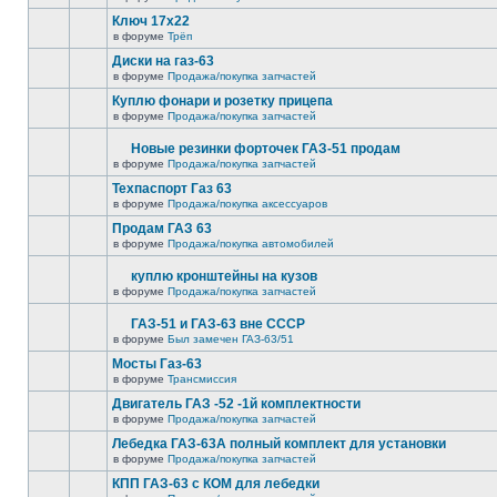
Ключ 17х22
в форуме
Трёп
Диски на газ-63
в форуме
Продажа/покупка запчастей
Куплю фонари и розетку прицепа
в форуме
Продажа/покупка запчастей
Новые резинки форточек ГАЗ-51 продам
в форуме
Продажа/покупка запчастей
Техпаспорт Газ 63
в форуме
Продажа/покупка аксессуаров
Продам ГАЗ 63
в форуме
Продажа/покупка автомобилей
куплю кронштейны на кузов
в форуме
Продажа/покупка запчастей
ГАЗ-51 и ГАЗ-63 вне СССР
в форуме
Был замечен ГАЗ-63/51
Мосты Газ-63
в форуме
Трансмиссия
Двигатель ГАЗ -52 -1й комплектности
в форуме
Продажа/покупка запчастей
Лебедка ГАЗ-63А полный комплект для установки
в форуме
Продажа/покупка запчастей
КПП ГАЗ-63 с КОМ для лебедки