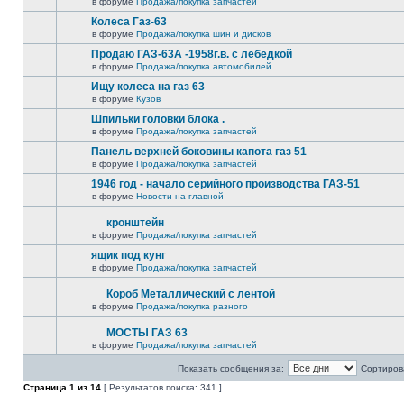
в форуме
Продажа/покупка запчастей
Колеса Газ-63
в форуме
Продажа/покупка шин и дисков
Продаю ГАЗ-63А -1958г.в. с лебедкой
в форуме
Продажа/покупка автомобилей
Ищу колеса на газ 63
в форуме
Кузов
Шпильки головки блока .
в форуме
Продажа/покупка запчастей
Панель верхней боковины капота газ 51
в форуме
Продажа/покупка запчастей
1946 год - начало серийного производства ГАЗ-51
в форуме
Новости на главной
кронштейн
в форуме
Продажа/покупка запчастей
ящик под кунг
в форуме
Продажа/покупка запчастей
Короб Металлический с лентой
в форуме
Продажа/покупка разного
МОСТЫ ГАЗ 63
в форуме
Продажа/покупка запчастей
Показать сообщения за:
Сортирова
Страница
1
из
14
[ Результатов поиска: 341 ]