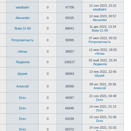
21 сен 2023, 23:22
wladbakh
0
47708
wladbakh
12 янв 2023, 00:57
Alexander
0
65025
Alexander
11 дек 2022, 13:34
Bulat 21-69
0
88641
Bulat 21-69
07 июл 2022, 00:32
Ретрозапчасть
0
90095
Ретрозапчасть
12 июн 2022, 18:03
v8max
0
36807
v8max
02 май 2022, 15:34
Людмила
0
108227
Людмила
13 янв 2022, 22:45
Шyриk
0
98993
Шyриk
09 окт 2021, 20:36
Алексей
0
36590
Алексей
21 сен 2021, 04:48
Drev
0
46997
Drev
14 сен 2021, 01:12
Drev
0
66946
Drev
14 сен 2021, 01:06
Drev
0
64339
Drev
14 сен 2021, 01:02
Drev
0
60372