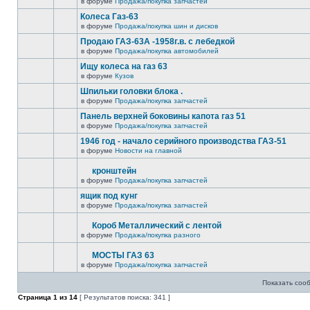
в форуме
Продажа/покупка запчастей
Колеса Газ-63
в форуме
Продажа/покупка шин и дисков
Продаю ГАЗ-63А -1958г.в. с лебедкой
в форуме
Продажа/покупка автомобилей
Ищу колеса на газ 63
в форуме
Кузов
Шпильки головки блока .
в форуме
Продажа/покупка запчастей
Панель верхней боковины капота газ 51
в форуме
Продажа/покупка запчастей
1946 год - начало серийного производства ГАЗ-51
в форуме
Новости на главной
кронштейн
в форуме
Продажа/покупка запчастей
ящик под кунг
в форуме
Продажа/покупка запчастей
Короб Металлический с лентой
в форуме
Продажа/покупка разного
МОСТЫ ГАЗ 63
в форуме
Продажа/покупка запчастей
Показать соо
Страница
1
из
14
[ Результатов поиска: 341 ]