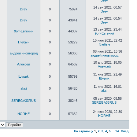
Drev
14 сен 2021, 00:57
Drev
0
75074
Drev
14 сен 2021, 00:54
Drev
0
43941
Drev
13 сен 2021, 23:44
9off-Евгений
0
44337
9off-Евгений
15 июн 2021, 22:42
Глебыч
0
53279
Глебыч
08 июн 2021, 15:36
андрей нновгород
0
56366
андрей нновгород
10 апр 2021, 18:05
Алексей
0
64562
Алексей
31 янв 2021, 21:49
Шyриk
0
55799
Шyриk
11 янв 2021, 16:01
aksi
0
56420
aksi
05 сен 2020, 08:58
SEREGA33RUS
0
38246
SEREGA33RUS
24 июн 2020, 22:30
HORHE
0
57352
HORHE
На страницу
1
,
2
,
3
,
4
,
5
...
14
След.