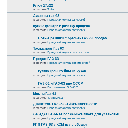
Ключ 17х22
в форуме
Трёп
Диски на газ-63
в форуме
Продажа/покупка запчастей
Куплю фонари и розетку прицепа
в форуме
Продажа/покупка запчастей
Новые резинки форточек ГАЗ-51 продам
в форуме
Продажа/покупка запчастей
Техпаспорт Газ 63
в форуме
Продажа/покупка аксессуаров
Продам ГАЗ 63
в форуме
Продажа/покупка автомобилей
куплю кронштейны на кузов
в форуме
Продажа/покупка запчастей
ГАЗ-51 и ГАЗ-63 вне СССР
в форуме
Был замечен ГАЗ-63/51
Мосты Газ-63
в форуме
Трансмиссия
Двигатель ГАЗ -52 -1й комплектности
в форуме
Продажа/покупка запчастей
Лебедка ГАЗ-63А полный комплект для установки
в форуме
Продажа/покупка запчастей
КПП ГАЗ-63 с КОМ для лебедки