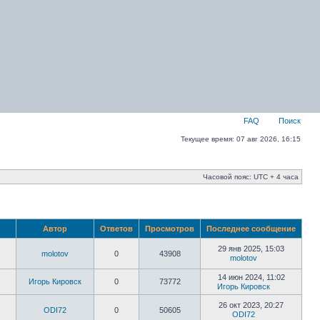
FAQ
Поиск
Текущее время: 07 авг 2026, 16:15
Часовой пояс: UTC + 4 часа
Автор
Ответов
Просмотров
Последнее сообщение
29 янв 2025, 15:03
molotov
0
43908
molotov
14 июн 2024, 11:02
Игорь Кировск
0
73772
Игорь Кировск
26 окт 2023, 20:27
ODI72
0
50605
ODI72