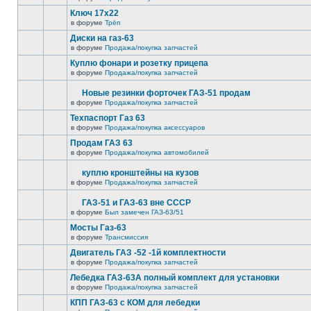
Ключ 17х22
в форуме
Трёп
Диски на газ-63
в форуме
Продажа/покупка запчастей
Куплю фонари и розетку прицепа
в форуме
Продажа/покупка запчастей
Новые резинки форточек ГАЗ-51 продам
в форуме
Продажа/покупка запчастей
Техпаспорт Газ 63
в форуме
Продажа/покупка аксессуаров
Продам ГАЗ 63
в форуме
Продажа/покупка автомобилей
куплю кронштейны на кузов
в форуме
Продажа/покупка запчастей
ГАЗ-51 и ГАЗ-63 вне СССР
в форуме
Был замечен ГАЗ-63/51
Мосты Газ-63
в форуме
Трансмиссия
Двигатель ГАЗ -52 -1й комплектности
в форуме
Продажа/покупка запчастей
Лебедка ГАЗ-63А полный комплект для установки
в форуме
Продажа/покупка запчастей
КПП ГАЗ-63 с КОМ для лебедки