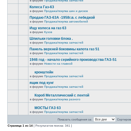
в форуме
Продажа/покупка запчастей
Колеса Газ-63
в форуме
Продажа/покупка шин и дисков
Продаю ГАЗ-63А -1958г.в. с лебедкой
в форуме
Продажа/покупка автомобилей
Ищу колеса на газ 63
в форуме
Кузов
Шпильки головки блока .
в форуме
Продажа/покупка запчастей
Панель верхней боковины капота газ 51
в форуме
Продажа/покупка запчастей
1946 год - начало серийного производства ГАЗ-51
в форуме
Новости на главной
кронштейн
в форуме
Продажа/покупка запчастей
ящик под кунг
в форуме
Продажа/покупка запчастей
Короб Металлический с лентой
в форуме
Продажа/покупка разного
МОСТЫ ГАЗ 63
в форуме
Продажа/покупка запчастей
Показать сообщения за:
Сортирова
Страница
1
из
14
[ Результатов поиска: 341 ]